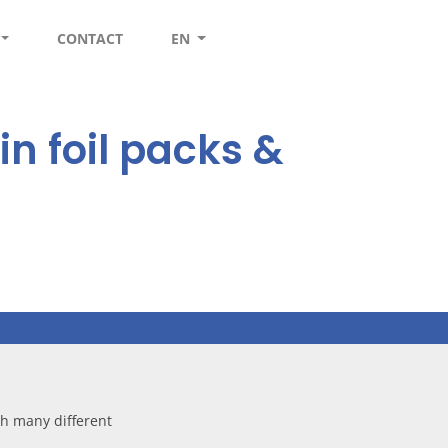
CONTACT
EN
n foil packs &
th many different