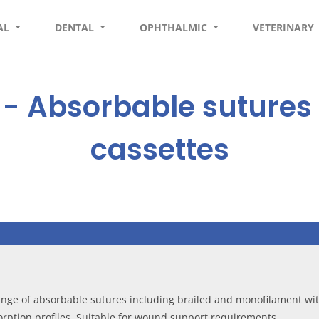
AL
DENTAL
OPHTHALMIC
VETERINARY
- Absorbable sutures i
cassettes
ange of absorbable sutures including brailed and monofilament wi
orption profiles. Suitable for wound support requirements.