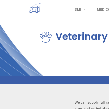
SMI
MEDIC
Veterinary
We can supply full r
sizes and varied abs