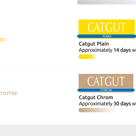
in
hrome