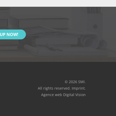
 UP NOW!
© 2026 SMI.
All rights reserved.
Imprint
.
Agence web Digital Vision