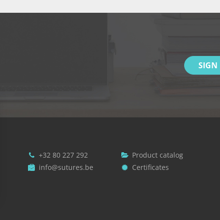
SIGN
+32 80 227 292
Product catalog
info@sutures.be
Certificates