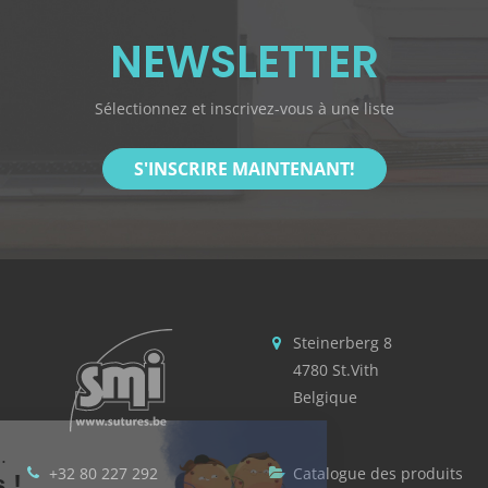
NEWSLETTER
Sélectionnez et inscrivez-vous à une liste
S'INSCRIRE MAINTENANT!
Steinerberg 8
4780 St.Vith
Belgique
t c'est nous...
+32 80 227 292
Catalogue des produits
 Cookies !